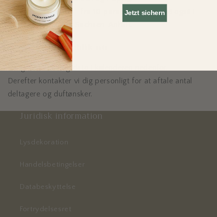
For større grupper –
fra 10 personer
– kører vi også i
Jetzt sichern
hele Sachsen og til Sachsen-Anhalt.
Vælg dit duftøjeblik nu
Vælg blot en ledig dato i kalenderen nedenfor.
Derefter kontakter vi dig personligt for at aftale antal
deltagere og duftønsker.
Juridisk information
Lysdekoration
Handelsbetingelser
Databeskyttelse
Fortrydelsesret