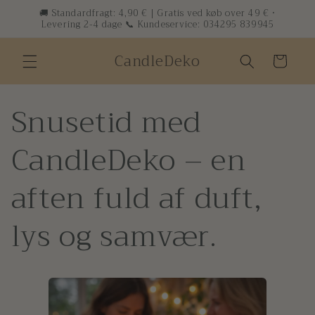
Gå til
🚚 Standardfragt: 4,90 € | Gratis ved køb over 49 € ·
Levering 2-4 dage 📞 Kundeservice: 034295 839945
indhold
CandleDeko
Indkøbskurv
Snusetid med
CandleDeko – en
aften fuld af duft,
lys og samvær.