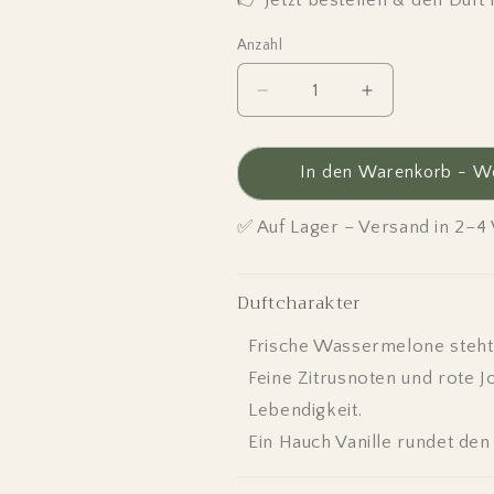
👉 Jetzt bestellen & den Duf
Anzahl
Verringere
Erhöhe
die
die
Menge
Menge
für
für
In den Warenkorb - W
Wassermelonensorbet
Wassermelon
-
-
✅ Auf Lager – Versand in 2–
Autoduft
Autoduft
Duftcharakter
Frische Wassermelone steht im
Feine Zitrusnoten und rote J
Lebendigkeit.
Ein Hauch Vanille rundet den