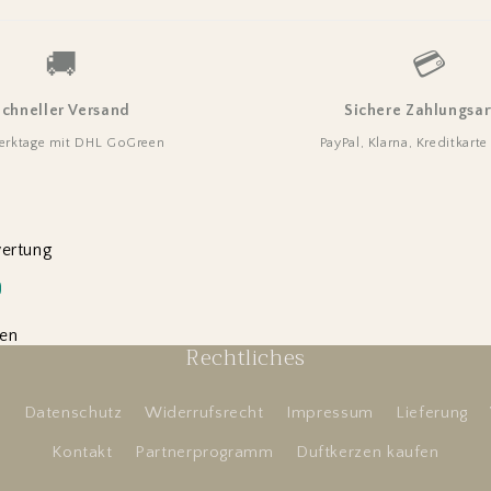
🚚
💳
Schneller Versand
Sichere Zahlungsar
erktage mit DHL GoGreen
PayPal, Klarna, Kreditkart
wertung
den
Rechtliches
B
Datenschutz
Widerrufsrecht
Impressum
Lieferung
Kontakt
Partnerprogramm
Duftkerzen kaufen