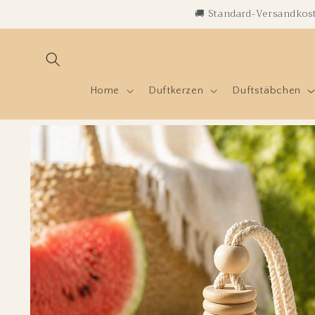
Direkt
🚚 Standard-Versandkost
zum
Inhalt
Home
Duftkerzen
Duftstäbchen
Zu
Produktinformationen
springen