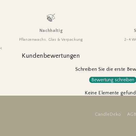
🍃
Nachhaltig
Pflanzenwachs, Glas & Verpackung
2–4 W
<
Kundenbewertungen
Schreiben Sie die erste Be
Bewertung schreiben
Keine Elemente gefun
CandleDeko
AG