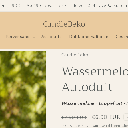
en: 5,90 € | Ab 49 € kostenlos · Lieferzeit 2–4 Tage 📞 Kund
CandleDeko
Kerzensand
Autodüfte
Duftkombinationen
Gesch
CandleDeko
Wassermelo
Autoduft
Wassermelone · Grapefruit · 
Normaler
Verkaufspreis
€6,90 EUR
€7,90 EUR
Preis
Inkl. Steuern.
Versand
wird beim Che