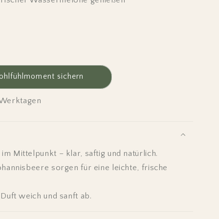
t frischer Wassermelone genießen
ohlfühlmoment sichern
ensorbet
4 Werktagen
 Mittelpunkt – klar, saftig und natürlich.
ohannisbeere sorgen für eine leichte, frische
 Duft weich und sanft ab.