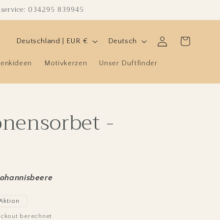
enservice: 034295 839945
L
S
Einloggen
Warenkorb
Deutschland | EUR €
Deutsch
a
p
enkideen
Motivkerzen
Unser Duftfinder
n
r
d
a
/
c
nensorbet -
R
h
e
e
g
i
o
Johannisbeere
n
Aktion
ckout berechnet